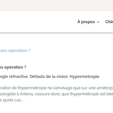
À propos
Chi
ns opération ?
rgie réfractive
Défauts de la vision
Hypermétropie
,
,
ration de l’hypermétropie ne s’envisage que sur une amétrop
lmologiste à Antony, s’assure donc que l’hypermétropie est bie
 quels cas...