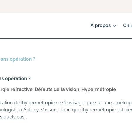
À propos
Chi
ns opération ?
rgie réfractive
Défauts de la vision
Hypermétropie
,
,
ration de l’hypermétropie ne s’envisage que sur une amétrop
lmologiste à Antony, s’assure donc que l’hypermétropie est bie
 quels cas...